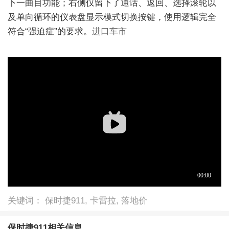
下一曲目功能；右侧仅留下了通话、返回、选择滚轮以
及单向循环的仪表盘显示模式切换按键，使用逻辑完全
符合“强迫症”的要求。
进口车市
关键词： 保时捷911, 卡雷拉, 落地价
保时捷911相关信息