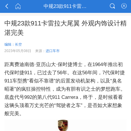



中规23款911卡雷拉大尾翼 外观内饰设计精湛完美

中规23款911卡雷拉大尾翼 外观内饰设计精
湛完美
编辑：长空
2023年05月08日
来源：
进口车市
距离费迪南德·亚历山大·保时捷博士，在1964年推出初
代保时捷911，已过去了56年。在这56年间，7代保时捷
911车型携“看似不靠谱”的后置发动机架构，以及“臭名
昭著”的疯狂操控特性，成为有胆有识之士的梦想跑车。
底盘代号992的第八代911 Carrera，终于，是时候看看
这辆头顶着万丈光芒的“驾驶者之车”，是否如大家想象
般完美。