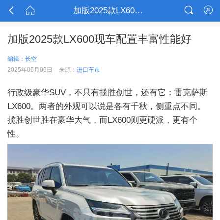



加版2025款LX600现车配置丰富性能好

加版2025款LX600现车配置丰富性能好
编辑：长空
2025年06月09日
来源：
进口车市
行政级豪华SUV，不只有揽胜创世，还有它：雷克萨斯
LX600。两者的外观可以说是各有千秋，侧重点不同。
揽胜创世胜在豪华大气，而LX600则更硬派，更有个
性。