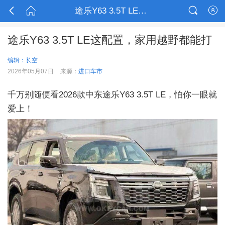



途乐Y63 3.5T LE这配置，家用越野都能打

途乐Y63 3.5T LE这配置，家用越野都能打
编辑：长空
2026年05月07日
来源：
进口车市
千万别随便看2026款中东途乐Y63 3.5T LE，怕你一眼就
爱上！