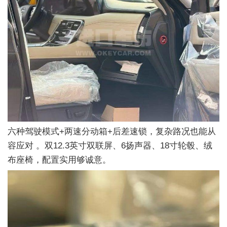
六种驾驶模式+两速分动箱+后差速锁，复杂路况也能从
容应对 。双12.3英寸双联屏、6扬声器、18寸轮毂、绒
布座椅，配置实用够诚意。