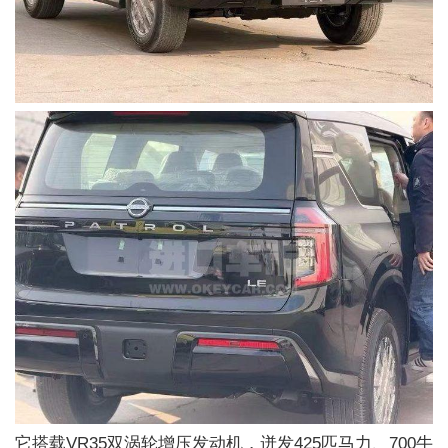
它搭载VR35双涡轮增压发动机，迸发425匹马力、700牛