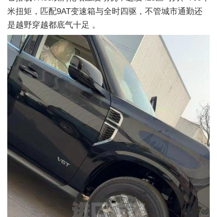
米扭矩，匹配9AT变速箱与全时四驱，不管城市通勤还
是越野穿越都底气十足 。