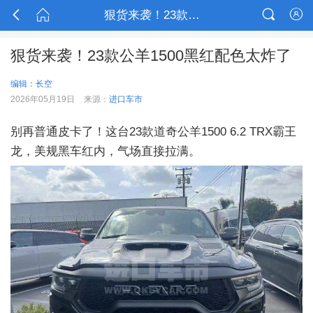



狠货来袭！23款公羊1500黑红配色太炸了

狠货来袭！23款公羊1500黑红配色太炸了
编辑：长空
2026年05月19日
来源：
进口车市
别再普通皮卡了！这台23款道奇公羊1500 6.2 TRX霸王
龙，美规黑车红内，气场直接拉满。