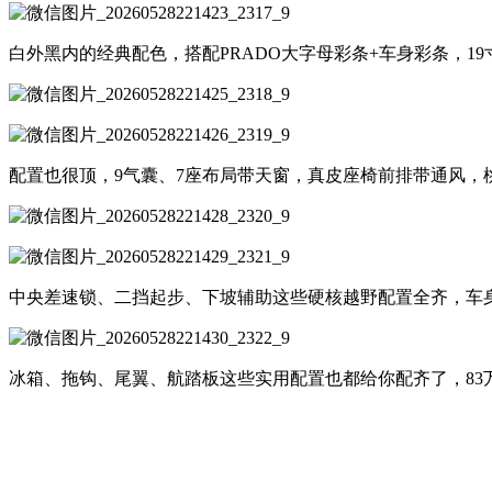
白外黑内的经典配色，搭配PRADO大字母彩条+车身彩条，1
配置也很顶，9气囊、7座布局带天窗，真皮座椅前排带通风，
中央差速锁、二挡起步、下坡辅助这些硬核越野配置全齐，车
冰箱、拖钩、尾翼、航踏板这些实用配置也都给你配齐了，83