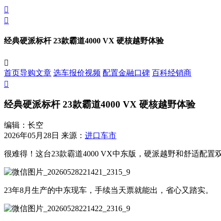


经典硬派标杆 23款霸道4000 VX 硬核越野体验

首页
导购
文章
选车
报价
视频
配置
金融
口碑
百科
经销商

经典硬派标杆 23款霸道4000 VX 硬核越野体验
编辑：长空
2026年05月28日
来源：
进口车市
很难得！这台23款霸道4000 VX中东版，硬派越野和舒适配
23年8月生产的中东现车，手续当天票就能出，省心又踏实。