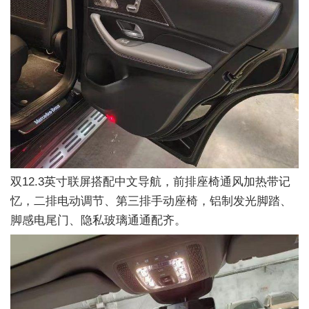
双12.3英寸联屏搭配中文导航，前排座椅通风加热带记
忆，二排电动调节、第三排手动座椅，铝制发光脚踏、
脚感电尾门、隐私玻璃通通配齐。