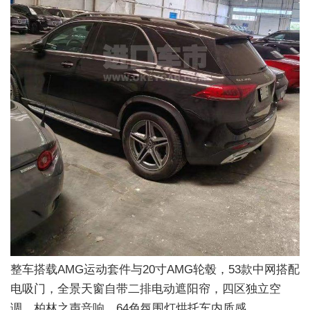
整车搭载AMG运动套件与20寸AMG轮毂，53款中网搭配
电吸门，全景天窗自带二排电动遮阳帘，四区独立空
调、柏林之声音响、64色氛围灯烘托车内质感。