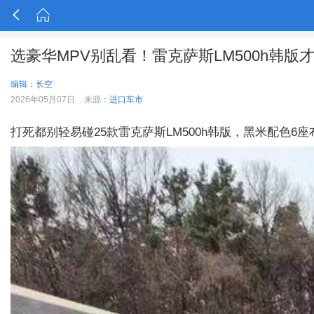


选豪华MPV别乱看！雷克萨斯LM500h韩版
编辑：长空
2026年05月07日
来源：
进口车市
打死都别轻易碰25款雷克萨斯LM500h韩版，黑米配色6