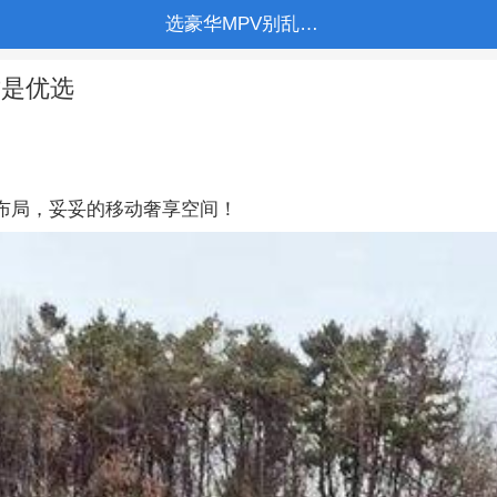
选豪华MPV别乱看！雷克萨斯LM500h韩版才是优选
才是优选
座布局，妥妥的移动奢享空间！