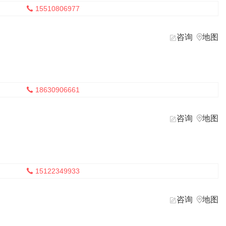
获取底价
15510806977

咨询
地图


获取底价
18630906661

获取底价
咨询
地图


获取底价
15122349933

获取底价
咨询
地图

