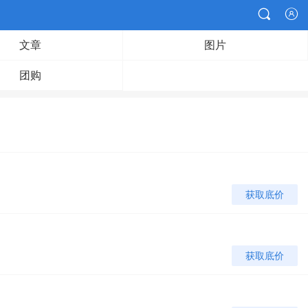


文章
图片
团购
获取底价
获取底价