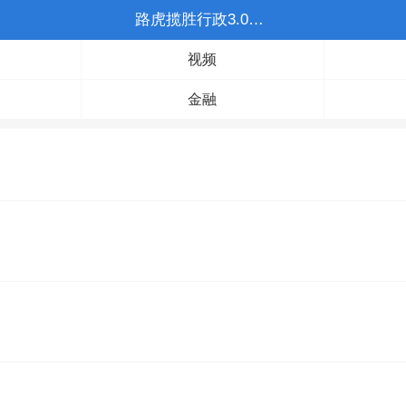
路虎揽胜行政3.0柴油
视频
金融