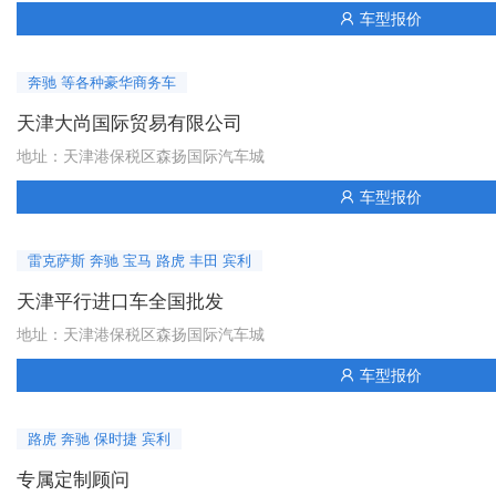
165万-165万
参考价：
车型报价

欧版24款 3.0T D350 柴油 HSE标轴
奔驰 等各种豪华商务车
165万-165万
参考价：
天津大尚国际贸易有限公司
地址：天津港保税区森扬国际汽车城
欧版24款 3.0T D350 柴油 HSE加长
车型报价

179万-179万
参考价：
雷克萨斯 奔驰 宝马 路虎 丰田 宾利
欧版24款 3.0T D350 柴油 创世加长 韩版
天津平行进口车全国批发
205万-205万
参考价：
地址：天津港保税区森扬国际汽车城
欧版24款 3.0T D350 柴油 创世加长
车型报价

208万-208万
参考价：
路虎 奔驰 保时捷 宾利
欧版23款 3.0T D350 柴油 创世加长
专属定制顾问