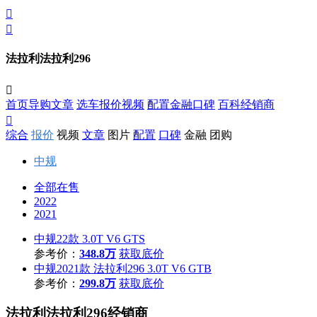


法拉利法拉利296

首页
导购
文章
选车
报价
视频
配置
金融
口碑
百科
经销商

综合
报价
视频
文章
图片
配置
口碑
金融
团购
中规
全部在售
2022
2021
中规22款 3.0T V6 GTS
参考价：
348.8万
获取底价
中规2021款 法拉利296 3.0T V6 GTB
参考价：
299.8万
获取底价
法拉利法拉利296经销商