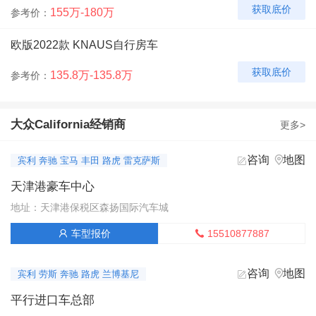
获取底价
155万-180万
参考价：
欧版2022款 KNAUS自行房车
获取底价
135.8万-135.8万
参考价：
大众California经销商
更多>
咨询
地图


宾利 奔驰 宝马 丰田 路虎 雷克萨斯
天津港豪车中心
地址：天津港保税区森扬国际汽车城
15510877887
车型报价


咨询
地图


宾利 劳斯 奔驰 路虎 兰博基尼
平行进口车总部