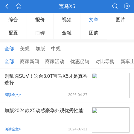



宝马X5

综合
报价
视频
文章
图片
配置
口碑
金融
团购
全部
美规
加版
中规
全部
商家新闻
商家活动
优惠促销
对比导购
新车
别乱选SUV！这台3.0T宝马X5才是真香
选择
阅读全文>
2026-04-27
加版2024款X5动感豪华外观优秀性能
阅读全文>
2024-07-31