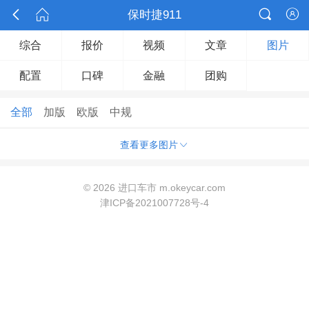



保时捷911

综合
报价
视频
文章
图片
配置
口碑
金融
团购
全部
加版
欧版
中规

查看更多图片
©
2026 进口车市 m.okeycar.com
津ICP备2021007728号-4