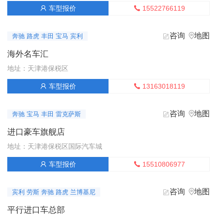
获取底价
105万-105万
参考价：
15522766119
车型报价


美规24款 3.5T 混动 四驱 Capstone顶点
咨询
地图


奔驰 路虎 丰田 宝马 宾利
获取底价
115万-116万
参考价：
海外名车汇
地址：天津港保税区
美规24款 3.5T 混动 四驱 TRD Pro
13163018119
车型报价


获取底价
116万-118.5万
参考价：
咨询
地图


奔驰 宝马 丰田 雷克萨斯
美规23款 3.5T 混动 四驱 Limited
进口豪车旗舰店
获取底价
92万-92万
参考价：
地址：天津港保税区国际汽车城
美规23款 3.5T 混动 四驱 LTD TRD越野包
15510806977
车型报价


获取底价
92.8万-86.5万
参考价：
咨询
地图


宾利 劳斯 奔驰 路虎 兰博基尼
美规23款 3.5T 混动 四驱 TRD Pro
平行进口车总部