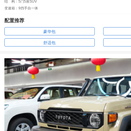
结
构：5门5座SUV
变速箱：9挡手自一体
配置推荐
豪华包
舒适包