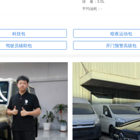
排
量：3.0L
平均油耗：-
科技包
暗夜运动包
驾驶员辅助包
开门预警高级包