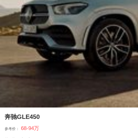
奔驰GLE450
68-94
万
参考价：