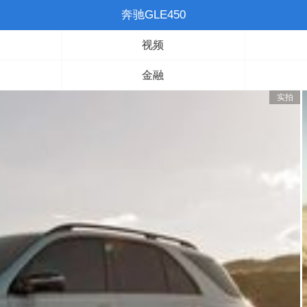
奔驰GLE450
视频
金融
实拍