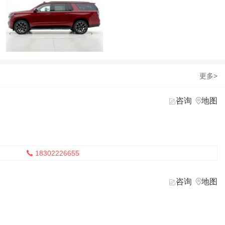
更多>
咨询
地图


18302226655

咨询
地图

