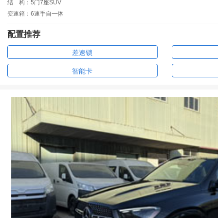
结
构：5门7座SUV
变速箱：6速手自一体
配置推荐
差速锁
智能卡