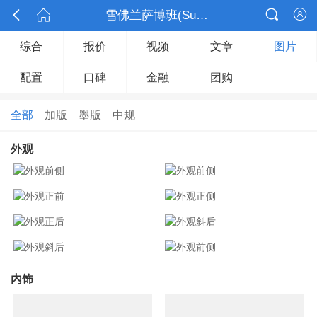



雪佛兰萨博班(Suburban)

综合
报价
视频
文章
图片
配置
口碑
金融
团购
全部
加版
墨版
中规
外观
内饰